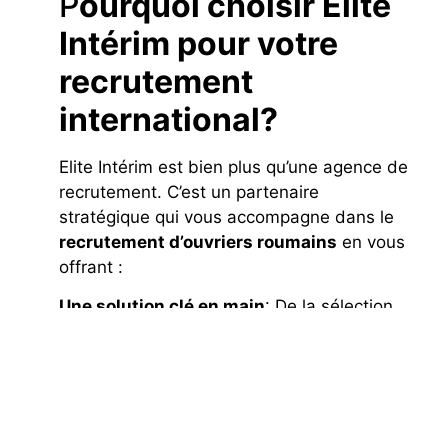
P
ourquoi choisir Elite
Intérim pour votre
recrutement
international?
Elite Intérim est bien plus qu’une agence de
recrutement. C’est un partenaire
stratégique qui vous accompagne dans le
recrutement d’ouvriers roumains
en vous
offrant :
Une solution clé en main
: De la sélection
des candidats à leur intégration dans votre
entreprise, tout est pris en charge.
Un gain de temps considérable
: Vous n’avez
pas à gérer les complexités du processus de
recrutement.