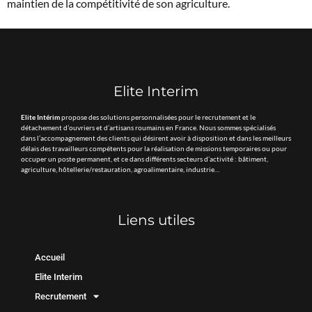
maintien de la compétitivité de son agriculture.
Elite Interim
Elite Intérim
propose des solutions personnalisées pour le recrutement et le
détachement d’ouvriers et d’artisans roumains en France. Nous sommes spécialisés
dans l’accompagnement des clients qui désirent avoir à disposition et dans les meilleurs
délais des travailleurs compétents pour la réalisation de missions temporaires ou pour
occuper un poste permanent, et ce dans différents secteurs d’activité : bâtiment,
agriculture, hôtellerie/restauration, agroalimentaire, industrie…
Liens utiles
Accueil
Elite Interim
Recrutement