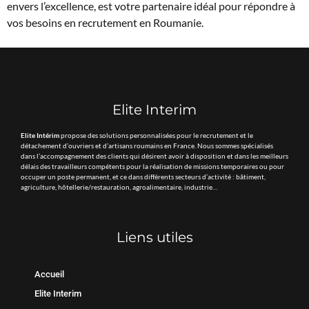
envers l’excellence, est votre partenaire idéal pour répondre à
vos besoins en recrutement en Roumanie.
Elite Interim
Elite Intérim
propose des solutions personnalisées pour le recrutement et le
détachement d’ouvriers et d’artisans roumains en France. Nous sommes spécialisés
dans l’accompagnement des clients qui désirent avoir à disposition et dans les meilleurs
délais des travailleurs compétents pour la réalisation de missions temporaires ou pour
occuper un poste permanent, et ce dans différents secteurs d’activité : bâtiment,
agriculture, hôtellerie/restauration, agroalimentaire, industrie…
Liens utiles
Accueil
Elite Interim