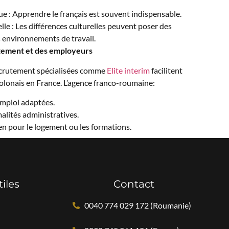
que : Apprendre le français est souvent indispensable.
lle : Les différences culturelles peuvent poser des
s environnements de travail.
utement et des employeurs
crutement spécialisées comme
Elite interim
facilitent
 polonais en France. L’agence franco-roumaine:
emploi adaptées.
malités administratives.
en pour le logement ou les formations.
tiles
Contact
0040 774 029 172 (Roumanie)