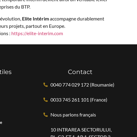
eprises du BTP.
 évolution,
Elite Intérim
accompagne durablement
 leurs projets, partout en Europe.
ions :
https://elite-interim.com
tiles
Contact
0040 774 029 172 (Roumanie)
0033 745 261 101 (France)
Nous parlons français
ce
10 INTRAREA SECTORULUI,
BL. C2, ET 1, AP 1, SECTOR 3,