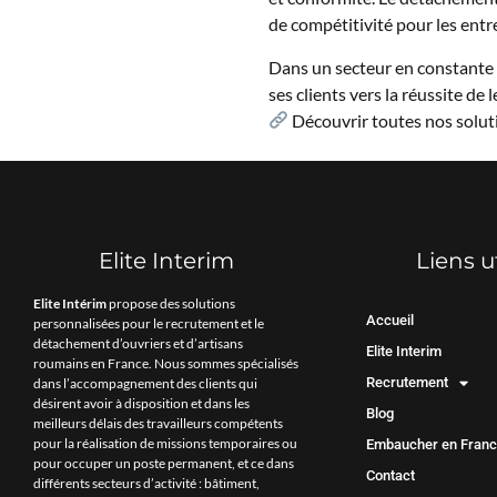
de compétitivité pour les entr
Dans un secteur en constante
ses clients vers la réussite de
Découvrir toutes nos solut
Elite Interim
Liens u
Elite Intérim
propose des solutions
Accueil
personnalisées pour le recrutement et le
détachement d’ouvriers et d’artisans
Elite Interim
roumains en France. Nous sommes spécialisés
Recrutement
dans l’accompagnement des clients qui
désirent avoir à disposition et dans les
Blog
meilleurs délais des travailleurs compétents
pour la réalisation de missions temporaires ou
Embaucher en Fran
pour occuper un poste permanent, et ce dans
Contact
différents secteurs d’activité : bâtiment,