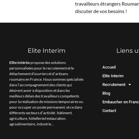
travailleurs étrangers Rouma
discuter de vos besoins !
Elite Interim
Liens u
Elite Intérim
propose des solutions
Accueil
personnalisées pour le recrutement et le
détachement d’ouvriers et d’artisans
Elite Interim
roumains en France. Nous sommes spécialisés
Recrutement
dans l’accompagnement des clients qui
désirent avoir à disposition et dans les
Blog
meilleurs délais des travailleurs compétents
pour la réalisation de missions temporaires ou
Embaucher en Fran
pour occuper un poste permanent, et ce dans
Contact
différents secteurs d’activité : bâtiment,
agriculture, hôtellerie/restauration,
agroalimentaire, industrie…