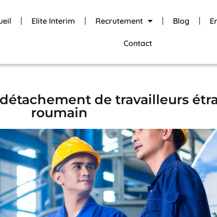
ueil
Elite Interim
Recrutement
Blog
E
Contact
 détachement de travailleurs étr
roumain