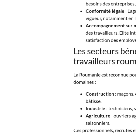
besoins des entreprises 
Conformité légale
: L’a
vigueur, notamment en ma
Accompagnement sur 
des travailleurs, Elite I
satisfaction des employe
Les secteurs bén
travailleurs rou
La Roumanie est reconnue pour 
domaines :
Construction
: maçons, c
bâtisse.
Industrie
: techniciens, 
Agriculture
: ouvriers a
saisonniers.
Ces professionnels, recrutés e