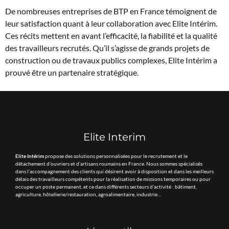
De nombreuses entreprises de BTP en France témoignent de
leur satisfaction quant à leur collaboration avec Elite Intérim.
Ces récits mettent en avant l’efficacité, la fiabilité et la qualité
des travailleurs recrutés. Qu’il s’agisse de grands projets de
construction ou de travaux publics complexes, Elite Intérim a
prouvé être un partenaire stratégique.
Elite Interim
Elite Intérim
propose des solutions personnalisées pour le recrutement et le
détachement d’ouvriers et d’artisans roumains en France. Nous sommes spécialisés
dans l’accompagnement des clients qui désirent avoir à disposition et dans les meilleurs
délais des travailleurs compétents pour la réalisation de missions temporaires ou pour
occuper un poste permanent, et ce dans différents secteurs d’activité : bâtiment,
agriculture, hôtellerie/restauration, agroalimentaire, industrie…