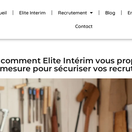
ueil
Elite Interim
Recrutement
Blog
E
Contact
 : comment Elite Intérim vous pr
esure pour sécuriser vos recr