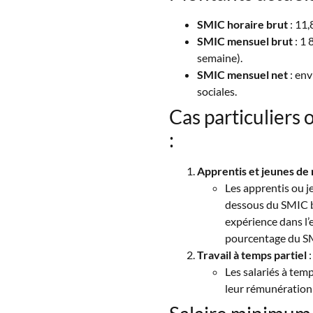
SMIC horaire brut
: 11,
SMIC mensuel brut
: 1 
semaine).
SMIC mensuel net
: en
sociales.
Cas particuliers o
:
Apprentis et jeunes de 
Les apprentis ou j
dessous du SMIC br
expérience dans l’
pourcentage du SMI
Travail à temps partiel
:
Les salariés à tem
leur rémunération 