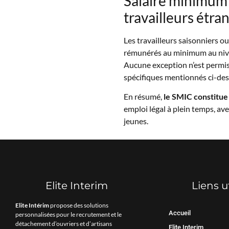
Salaire minimum 
travailleurs étran
Les travailleurs saisonniers o
rémunérés au minimum au nivea
Aucune exception n’est permise
spécifiques mentionnés ci-des
En résumé,
le SMIC constitue l
emploi légal à plein temps, ave
jeunes.
Elite Interim
Liens u
Elite Intérim
propose des solutions
Accueil
personnalisées pour le recrutement et le
détachement d’ouvriers et d’artisans
Elite Interim