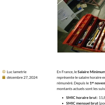
Luc lametrie
En France, le
Salaire Minimum
décembre 27, 2024
représente le salaire horaire 
rémunéré. Depuis le
1ᵉʳ nove
montants actuels sont les suiv
SMIC horaire brut
: 11,
SMIC mensuel brut
(pou