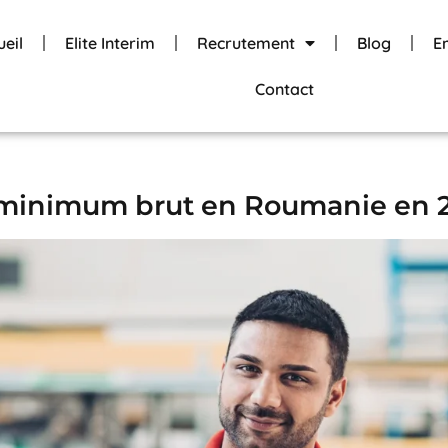
ueil
Elite Interim
Recrutement
Blog
E
Contact
re minimum brut en Roumanie en 