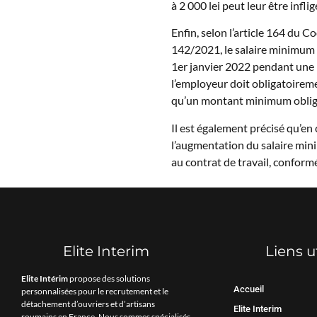
à 2 000 lei peut leur être inflig
Enfin, selon l’article 164 du 
142/2021, le salaire minimum b
1er janvier 2022 pendant une 
l’employeur doit obligatoireme
qu’un montant minimum obligat
Il est également précisé qu’en
l’augmentation du salaire mini
au contrat de travail, conform
Elite Interim
Liens u
Elite Intérim
propose des solutions
Accueil
personnalisées pour le recrutement et le
détachement d’ouvriers et d’artisans
Elite Interim
roumains en France. Nous sommes spécialisés