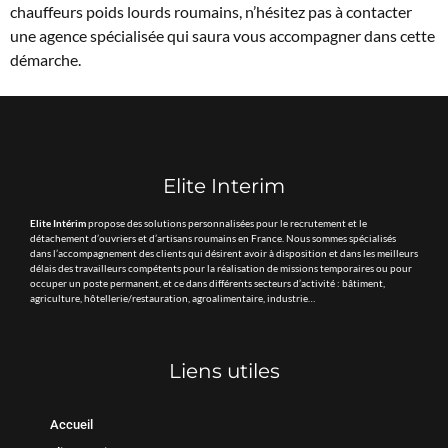
chauffeurs poids lourds roumains, n’hésitez pas à contacter
une agence spécialisée qui saura vous accompagner dans cette
démarche.
Elite Interim
Elite Intérim
propose des solutions personnalisées pour le recrutement et le
détachement d’ouvriers et d’artisans roumains en France. Nous sommes spécialisés
dans l’accompagnement des clients qui désirent avoir à disposition et dans les meilleurs
délais des travailleurs compétents pour la réalisation de missions temporaires ou pour
occuper un poste permanent, et ce dans différents secteurs d’activité : bâtiment,
agriculture, hôtellerie/restauration, agroalimentaire, industrie…
Liens utiles
Accueil