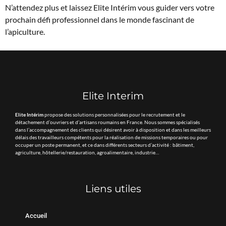
N’attendez plus et laissez Elite Intérim vous guider vers votre
prochain défi professionnel dans le monde fascinant de
l’apiculture.
Elite Interim
Elite Intérim
propose des solutions personnalisées pour le recrutement et le
détachement d’ouvriers et d’artisans roumains en France. Nous sommes spécialisés
dans l’accompagnement des clients qui désirent avoir à disposition et dans les meilleurs
délais des travailleurs compétents pour la réalisation de missions temporaires ou pour
occuper un poste permanent, et ce dans différents secteurs d’activité : bâtiment,
agriculture, hôtellerie/restauration, agroalimentaire, industrie…
Liens utiles
Accueil